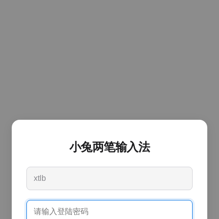
小兔两笔输入法